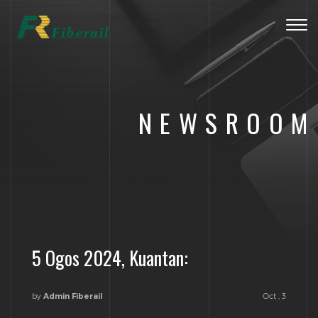
Togg
navig
NEWSROOM
5 Ogos 2024, Kuantan:
by
Oct , 3
Admin Fiberail